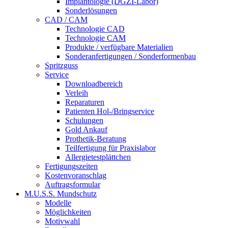
Implantologie (DGZI-Labor)
Sonderlösungen
CAD / CAM
Technologie CAD
Technologie CAM
Produkte / verfügbare Materialien
Sonderanfertigungen / Sonderformenbau
Spritzguss
Service
Downloadbereich
Verleih
Reparaturen
Patienten Hol-/Bringservice
Schulungen
Gold Ankauf
Prothetik-Beratung
Teilfertigung für Praxislabor
Allergietestplättchen
Fertigungszeiten
Kostenvoranschlag
Auftragsformular
M.U.S.S.
Mundschutz
Modelle
Möglichkeiten
Motivwahl