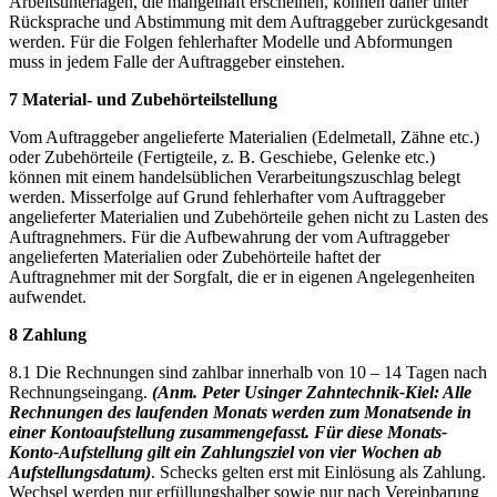
Arbeitsunterlagen, die mangelhaft erscheinen, können daher unter
Rücksprache und Abstimmung mit dem Auftraggeber zurückgesandt
werden. Für die Folgen fehlerhafter Modelle und Abformungen
muss in jedem Falle der Auftraggeber einstehen.
7 Material- und Zubehörteilstellung
Vom Auftraggeber angelieferte Materialien (Edelmetall, Zähne etc.)
oder Zubehörteile (Fertigteile, z. B. Geschiebe, Gelenke etc.)
können mit einem handelsüblichen Verarbeitungszuschlag belegt
werden. Misserfolge auf Grund fehlerhafter vom Auftraggeber
angelieferter Materialien und Zubehörteile gehen nicht zu Lasten des
Auftragnehmers. Für die Aufbewahrung der vom Auftraggeber
angelieferten Materialien oder Zubehörteile haftet der
Auftragnehmer mit der Sorgfalt, die er in eigenen Angelegenheiten
aufwendet.
8 Zahlung
8.1 Die Rechnungen sind zahlbar innerhalb von 10 – 14 Tagen nach
Rechnungseingang.
(Anm. Peter Usinger Zahntechnik-Kiel: Alle
Rechnungen des laufenden Monats werden zum Monatsende in
einer Kontoaufstellung zusammengefasst. Für diese Monats-
Konto-Aufstellung gilt ein Zahlungsziel von vier Wochen ab
Aufstellungsdatum)
. Schecks gelten erst mit Einlösung als Zahlung.
Wechsel werden nur erfüllungshalber sowie nur nach Vereinbarung