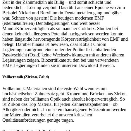
Zeit in der Zahnmedizin als Billig – und somit schlecht und
bedenklich – Lösung verpönt. Das rührt aus einer Epoche wo zum
Beispiel Nickel und Beryllium in Dentalmetallen gang und gäbe
war. Schnee von gestern! Die heutigen modernen EMF
(edelmetallfreien) Dentallegierungen sind weit besser
Mund-/Körperverträglich als so mancher Goldmix. Studien bei
denen keinerlei allergenes Potential nachgewiesen werden konnte
haben längst die hervorragende Körperverträglichkeit von EMF und
belegt. Darüber hinaus ist bewiesen, dass Kobalt-Chrom
Legierungen aufgrund einer unter der Politur fest anhaftenden
Passivschicht (Oxid) keine Wechselwirkungen mit anderen älteren
Legierungen zeigen. Biozertifikate zu den bei uns verwendeten
EMF-Legierungen finden sie in unserem Download-Bereich.
Vollkeramik (Zirkon, Zolid)
Vollkeramik-Materialien sind die erste Wahl wenn es um
hochästhetischen Zahnersatz geht. Kronen und Brücken aus Zirkon
sind neben der brillianten Optik auch absolut körperverträglich. So
ist Zirkon das Top-Material für jeden Zahnersatzpatienten – ob
Allergiker oder nicht. In unserem hauseigenen Fräszentrum werden
nur Materialien verarbeitet die unseren kritischen
Qualitätsanforderungen genüge tragen.