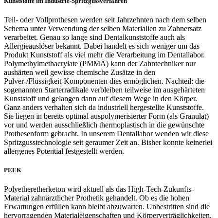
Kunststoffe im Industrie-Spritzgussverfahren
Teil- oder Vollprothesen werden seit Jahrzehnten nach dem selben
Schema unter Verwendung der selben Materialien zu Zahnersatz
verarbeitet. Genau so lange sind Dentalkunststoffe auch als
Allergieauslöser bekannt. Dabei handelt es sich weniger um das
Produkt Kunststoff als viel mehr die Verarbeitung im Dentallabor.
Polymethylmethacrylate (PMMA) kann der Zahntechniker nur
aushärten weil gewisse chemische Zusätze in den
Pulver-/Flüssigkeit-Komponenten dies ermöglichen. Nachteil: die
sogenannten Starterradikale verbleiben teilweise im ausgehärteten
Kunststoff und gelangen dann auf diesem Wege in den Körper.
Ganz anders verhalten sich da industriell hergestellte Kunststoffe.
Sie liegen in bereits optimal auspolymerisierter Form (als Granulat)
vor und werden ausschließlich thermoplastisch in die gewünschte
Prothesenform gebracht. In unserem Dentallabor wenden wir diese
Spritzgusstechnologie seit geraumer Zeit an. Bisher konnte keinerlei
allergenes Potential festgestellt werden.
PEEK
Polyetheretherketon wird aktuell als das High-Tech-Zukunfts-
Material zahnärztlicher Prothetik gehandelt. Ob es die hohen
Erwartungen erfüllen kann bleibt abzuwarten. Unbestritten sind die
hervorragenden Materialeigenschaften und Körperverträglichkeiten.