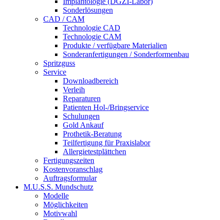
Implantologie (DGZI-Labor)
Sonderlösungen
CAD / CAM
Technologie CAD
Technologie CAM
Produkte / verfügbare Materialien
Sonderanfertigungen / Sonderformenbau
Spritzguss
Service
Downloadbereich
Verleih
Reparaturen
Patienten Hol-/Bringservice
Schulungen
Gold Ankauf
Prothetik-Beratung
Teilfertigung für Praxislabor
Allergietestplättchen
Fertigungszeiten
Kostenvoranschlag
Auftragsformular
M.U.S.S.
Mundschutz
Modelle
Möglichkeiten
Motivwahl