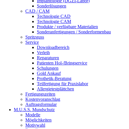
Implantologie (DGZI-Labor)
Sonderlösungen
CAD / CAM
Technologie CAD
Technologie CAM
Produkte / verfügbare Materialien
Sonderanfertigungen / Sonderformenbau
Spritzguss
Service
Downloadbereich
Verleih
Reparaturen
Patienten Hol-/Bringservice
Schulungen
Gold Ankauf
Prothetik-Beratung
Teilfertigung für Praxislabor
Allergietestplättchen
Fertigungszeiten
Kostenvoranschlag
Auftragsformular
M.U.S.S.
Mundschutz
Modelle
Möglichkeiten
Motivwahl